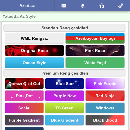
Azeri.az
Yataqda.Az Style
Standart Rəng çeşidləri
WML Rengsiz
Azerbaycan Bayragi
Original Rose
Pink Rose
Ocean Style
Wista Yaşıl
Premium Rəng çeşidləri
Qırmızı Qızıl Gül
Blue Star
Pink Purple
Pink Dot
Purple New
Red Ninja
Social
TS Green
Windows
Purple Gradient
Blue Gradient
Black Blood