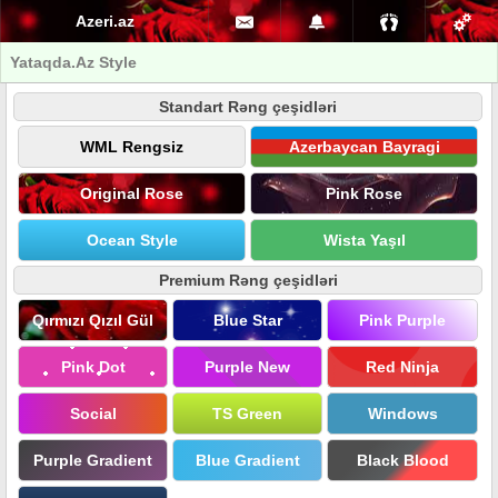
Azeri.az
Yataqda.Az Style
Standart Rəng çeşidləri
WML Rengsiz
Azerbaycan Bayragi
Original Rose
Pink Rose
Ocean Style
Wista Yaşıl
Premium Rəng çeşidləri
Qırmızı Qızıl Gül
Blue Star
Pink Purple
Pink Dot
Purple New
Red Ninja
Social
TS Green
Windows
Purple Gradient
Blue Gradient
Black Blood