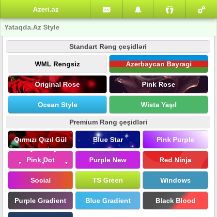
Azeri.az
Yataqda.Az Style
Standart Rəng çeşidləri
WML Rengsiz
Azerbaycan Bayragi
Original Rose
Pink Rose
Ocean Style
Wista Yaşıl
Premium Rəng çeşidləri
Qırmızı Qızıl Gül
Blue Star
Pink Purple
Pink Dot
Purple New
Red Ninja
Social
TS Green
Windows
Purple Gradient
Blue Gradient
Black Blood