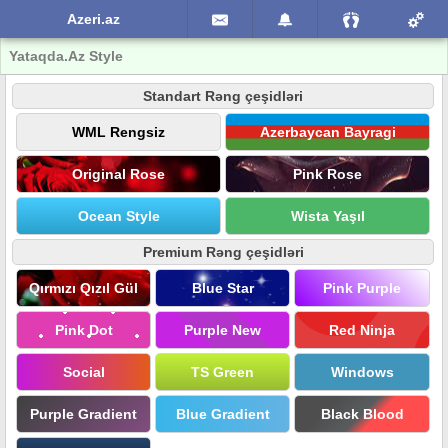
Azeri.az
Yataqda.Az Style
Standart Rəng çeşidləri
WML Rengsiz
Azerbaycan Bayragi
Original Rose
Pink Rose
Ocean Style
Wista Yaşıl
Premium Rəng çeşidləri
Qırmızı Qızıl Gül
Blue Star
Pink Purple
Pink Dot
Purple New
Red Ninja
Social
TS Green
Windows
Purple Gradient
Blue Gradient
Black Blood