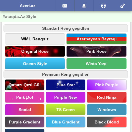
Azeri.az
Yataqda.Az Style
Standart Rəng çeşidləri
WML Rengsiz
Azerbaycan Bayragi
Original Rose
Pink Rose
Ocean Style
Wista Yaşıl
Premium Rəng çeşidləri
Qırmızı Qızıl Gül
Blue Star
Pink Purple
Pink Dot
Purple New
Red Ninja
Social
TS Green
Windows
Purple Gradient
Blue Gradient
Black Blood