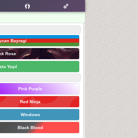
ycan Bayragi
nk Rose
sta Yaşıl
Pink Purple
Red Ninja
Windows
Black Blood