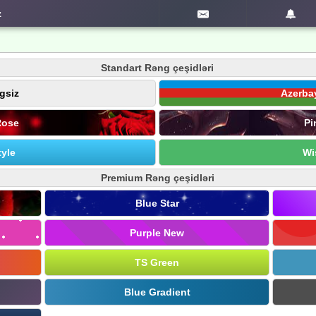
z
Standart Rəng çeşidləri
gsiz
Azerba
Rose
Pi
yle
Wi
Premium Rəng çeşidləri
Blue Star
Purple New
TS Green
Blue Gradient