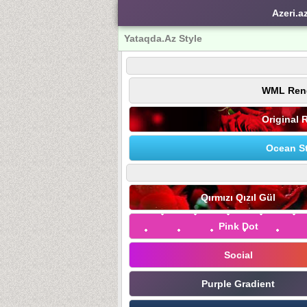
Azeri.a
Yataqda.Az Style
WML Ren
Original 
Ocean St
Qırmızı Qızıl Gül
Pink Dot
Social
Purple Gradient