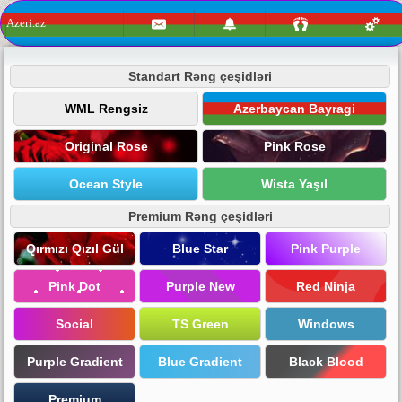
Azeri.az
Standart Rəng çeşidləri
WML Rengsiz
Azerbaycan Bayragi
Original Rose
Pink Rose
Ocean Style
Wista Yaşıl
Premium Rəng çeşidləri
Qırmızı Qızıl Gül
Blue Star
Pink Purple
Pink Dot
Purple New
Red Ninja
Social
TS Green
Windows
Purple Gradient
Blue Gradient
Black Blood
Premium