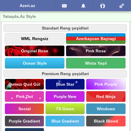
Azeri.az
Yataqda.Az Style
Standart Rəng çeşidləri
WML Rengsiz
Azerbaycan Bayragi
Original Rose
Pink Rose
Ocean Style
Wista Yaşıl
Premium Rəng çeşidləri
Qırmızı Qızıl Gül
Blue Star
Pink Purple
Pink Dot
Purple New
Red Ninja
Social
TS Green
Windows
Purple Gradient
Blue Gradient
Black Blood