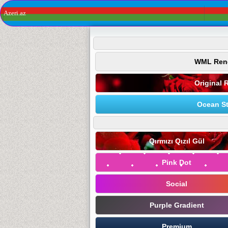
Azeri.az
WML Ren
Original 
Ocean St
Qırmızı Qızıl Gül
Pink Dot
Social
Purple Gradient
Premium