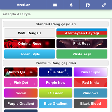
Azeri.az
Yataqda.Az Style
Standart Rəng çeşidləri
WML Rengsiz
Azerbaycan Bayragi
Original Rose
Pink Rose
Ocean Style
Wista Yaşıl
Premium Rəng çeşidləri
Qırmızı Qızıl Gül
Blue Star
Pink Purple
Pink Dot
Purple New
Red Ninja
Social
TS Green
Windows
Purple Gradient
Blue Gradient
Black Blood