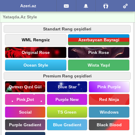
Azeri.az
Yataqda.Az Style
Standart Rəng çeşidləri
WML Rengsiz
Azerbaycan Bayragi
Original Rose
Pink Rose
Ocean Style
Wista Yaşıl
Premium Rəng çeşidləri
Qırmızı Qızıl Gül
Blue Star
Pink Purple
Pink Dot
Purple New
Red Ninja
Social
TS Green
Windows
Purple Gradient
Blue Gradient
Black Blood