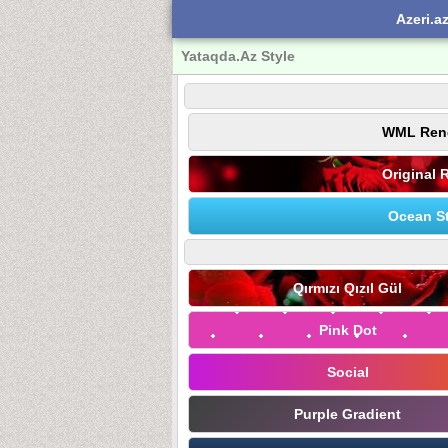
Azeri.a
Yataqda.Az Style
WML Ren
Original 
Ocean St
Qırmızı Qızıl Gül
Pink Dot
Social
Purple Gradient