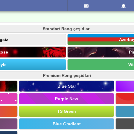
z
Standart Rəng çeşidləri
gsiz
Azerba
Rose
Pi
yle
Wi
Premium Rəng çeşidləri
Blue Star
Purple New
TS Green
Blue Gradient