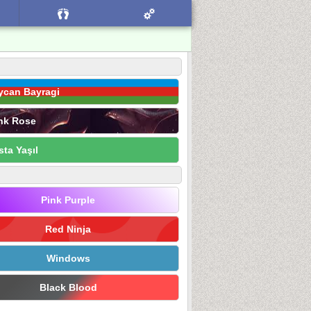
ycan Bayragi
nk Rose
sta Yaşıl
Pink Purple
Red Ninja
Windows
Black Blood