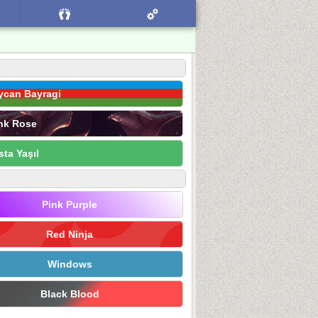
ycan Bayragi
nk Rose
sta Yaşıl
Pink Purple
Red Ninja
Windows
Black Blood