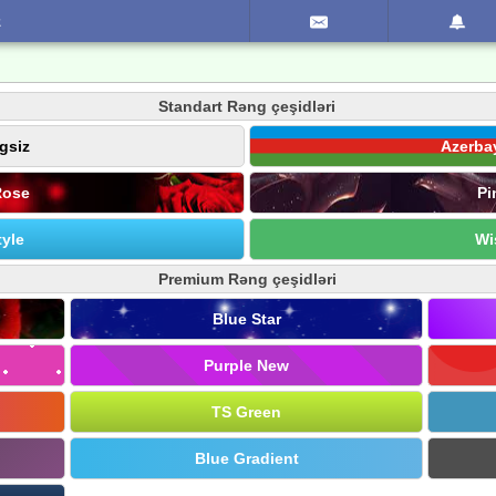
z
Standart Rəng çeşidləri
gsiz
Azerba
Rose
Pi
yle
Wi
Premium Rəng çeşidləri
Blue Star
Purple New
TS Green
Blue Gradient