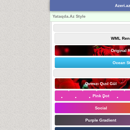
Azeri.a
Yataqda.Az Style
WML Ren
Original 
Ocean St
Qırmızı Qızıl Gül
Pink Dot
Social
Purple Gradient